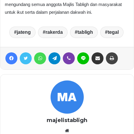
mengundang semua anggota Majlis Tabligh dan masyarakat
untuk ikut serta dalam perjalanan dakwah ini.
jateng
rakerda
tabligh
tegal
Facebook
Twitter
WhatsApp
Telegram
Viber
Line
Share via Email
Print
majelistabligh
Website