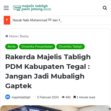
Menu
S
fo
Nasab Nabi Muhammad ﷺ dan Keluarga Terdekat
Home
/
Berita
Berita
Dinamika Pesyarikatan
Dinamika Tabligh
Rakerda Majelis Tabligh
PDM Kabupaten Tegal :
Jangan Jadi Mubaligh
Gaptek
majelistabligh
5 Februari 2024
490
1 minute read