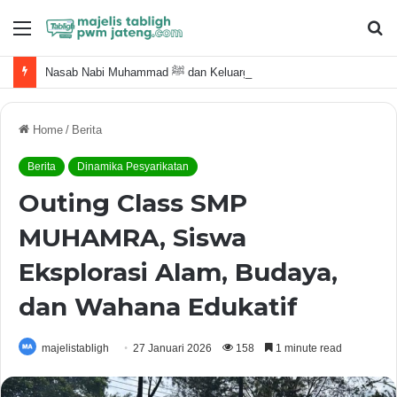
Menu
S
fo
Nasab Nabi Muhammad ﷺ dan Keluarga Terdekat
Home
/
Berita
Berita
Dinamika Pesyarikatan
Outing Class SMP
MUHAMRA, Siswa
Eksplorasi Alam, Budaya,
dan Wahana Edukatif
majelistabligh
27 Januari 2026
158
1 minute read