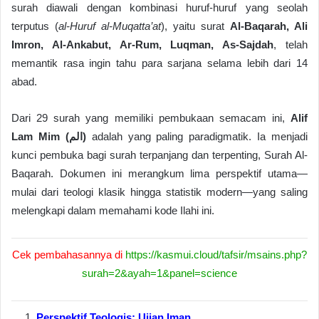
surah diawali dengan kombinasi huruf-huruf yang seolah
terputus (
al-Huruf al-Muqatta’at
), yaitu surat
Al-Baqarah, Ali
Imron, Al-Ankabut, Ar-Rum, Luqman, As-Sajdah
, telah
memantik rasa ingin tahu para sarjana selama lebih dari 14
abad.
Dari 29 surah yang memiliki pembukaan semacam ini,
Alif
Lam Mim (الم)
adalah yang paling paradigmatik. Ia menjadi
kunci pembuka bagi surah terpanjang dan terpenting, Surah Al-
Baqarah. Dokumen ini merangkum lima perspektif utama—
mulai dari teologi klasik hingga statistik modern—yang saling
melengkapi dalam memahami kode Ilahi ini.
Cek pembahasannya di
https://kasmui.cloud/tafsir/msains.php?
surah=2&ayah=1&panel=science
Perspektif Teologis: Ujian Iman