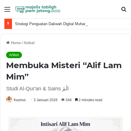
Menu
S
fo
Strategi Penguatan Dakwah Digital Muhammadiyah
Home
/
Artikel
Artikel
Membuka Misteri “Alif Lam
Mim”
Studi Al-Qur'an & Sains الٓمٓ
Kasmui
3 Januari 2026
348
2 minutes read