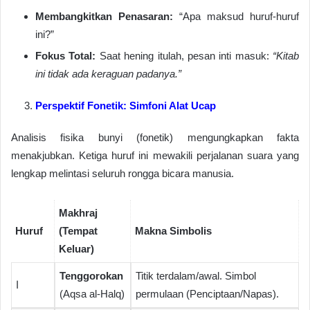
Membangkitkan Penasaran:
“Apa maksud huruf-huruf
ini?”
Fokus Total:
Saat hening itulah, pesan inti masuk:
“Kitab
ini tidak ada keraguan padanya.”
Perspektif Fonetik: Simfoni Alat Ucap
Analisis fisika bunyi (fonetik) mengungkapkan fakta
menakjubkan. Ketiga huruf ini mewakili perjalanan suara yang
lengkap melintasi seluruh rongga bicara manusia.
Makhraj
Huruf
(Tempat
Makna Simbolis
Keluar)
Tenggorokan
Titik terdalam/awal. Simbol
ا
(Aqsa al-Halq)
permulaan (Penciptaan/Napas).