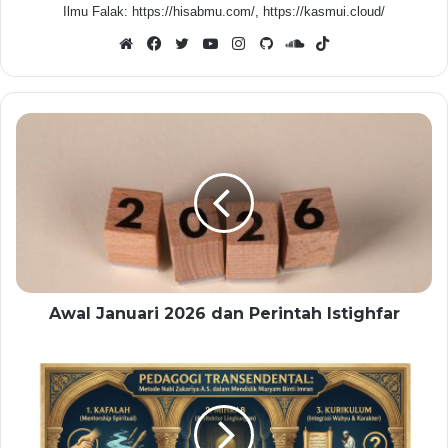
Ilmu Falak: https://hisabmu.com/, https://kasmui.cloud/
Website
Facebook
Twitter
YouTube
Instagram
GitHub
SoundCloud
TikTok
Awal Januari 2026 dan Perintah Istighfar