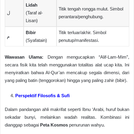
Lidah
Titik tengah rongga mulut. Simbol
ل
(Taraf al-
perantara/penghubung.
Lisan)
Bibir
Titik terluar/akhir. Simbol
م
(Syafatain)
penutup/manifestasi.
Wawasan Ulama:
Dengan mengucapkan “Alif-Lam-Mim”,
secara fisik kita telah menggunakan totalitas alat ucap kita. Ini
menyiratkan bahwa Al-Qur’an mencakup segala dimensi, dari
yang paling batin (tenggorokan) hingga yang paling zahir (bibir).
Perspektif Filosofis & Sufi
Dalam pandangan ahli makrifat seperti Ibnu ‘Arabi, huruf bukan
sekadar bunyi, melainkan wadah realitas. Kombinasi ini
dianggap sebagai
Peta Kosmos
penurunan wahyu.