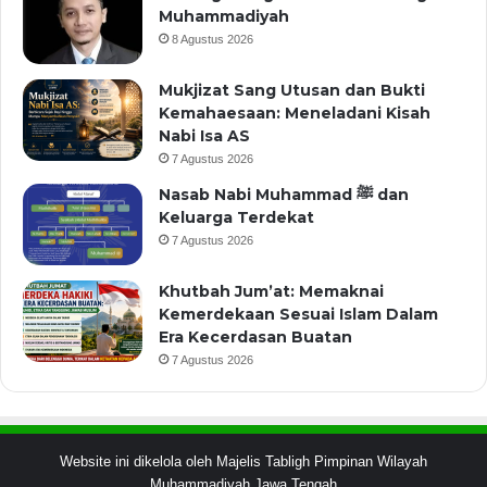
Muhammadiyah
8 Agustus 2026
Mukjizat Sang Utusan dan Bukti
Kemahaesaan: Meneladani Kisah
Nabi Isa AS
7 Agustus 2026
Nasab Nabi Muhammad ﷺ dan
Keluarga Terdekat
7 Agustus 2026
Khutbah Jum’at: Memaknai
Kemerdekaan Sesuai Islam Dalam
Era Kecerdasan Buatan
7 Agustus 2026
Website ini dikelola oleh Majelis Tabligh Pimpinan Wilayah
Muhammadiyah Jawa Tengah