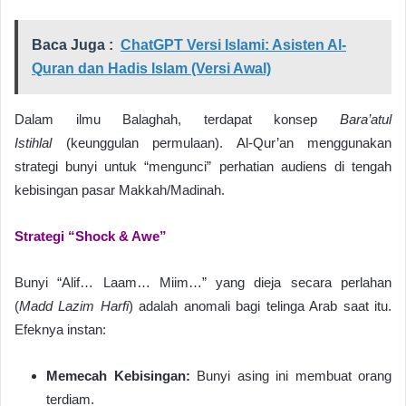
Baca Juga :
ChatGPT Versi Islami: Asisten Al-
Quran dan Hadis Islam (Versi Awal)
Dalam ilmu Balaghah, terdapat konsep
Bara’atul
Istihlal
(keunggulan permulaan). Al-Qur’an menggunakan
strategi bunyi untuk “mengunci” perhatian audiens di tengah
kebisingan pasar Makkah/Madinah.
Strategi “Shock & Awe”
Bunyi “Alif… Laam… Miim…” yang dieja secara perlahan
(
Madd Lazim Harfi
) adalah anomali bagi telinga Arab saat itu.
Efeknya instan:
Memecah Kebisingan:
Bunyi asing ini membuat orang
terdiam.