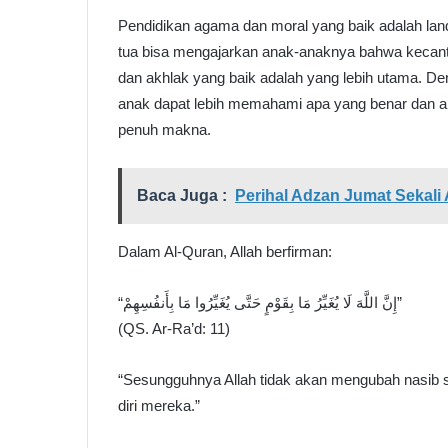
Pendidikan agama dan moral yang baik adalah la
tua bisa mengajarkan anak-anaknya bahwa kecanti
dan akhlak yang baik adalah yang lebih utama. De
anak dapat lebih memahami apa yang benar dan ap
penuh makna.
Baca Juga :
Perihal Adzan Jumat Sekali 
Dalam Al-Quran, Allah berfirman:
“إِنَّ اللَّهَ لَا يُغَيِّرُ مَا بِقَوْمٍ حَتَّى يُغَيِّرُوا مَا بِأَنفُسِهِمْ”
(QS. Ar-Ra’d: 11)
“Sesungguhnya Allah tidak akan mengubah nasib
diri mereka.”