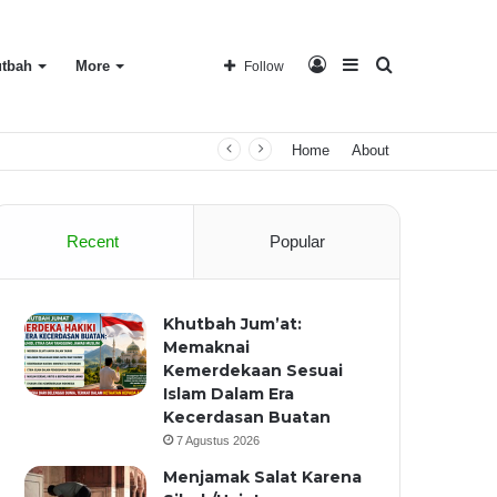
Log
Sidebar
Search
tbah
More
Follow
Home
About
In
for
Recent
Popular
Khutbah Jum’at:
Memaknai
Kemerdekaan Sesuai
Islam Dalam Era
Kecerdasan Buatan
7 Agustus 2026
Menjamak Salat Karena