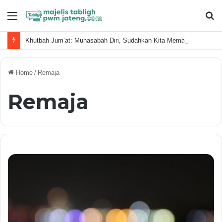
Menu
S
fo
Khutbah Jum’at: Muhasabah Diri, Sudahkan Kita Memanfaatkan Waktu Dengan Baik?
Home
/
Remaja
Remaja