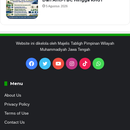
Dari Anti-TBC Hingga KHGT
5 Agustus 2026
Website ini dikelola oleh Majelis Tabligh Pimpinan Wilayah
Muhammadiyah Jawa Tengah
Facebook
Twitter
YouTube
Instagram
TikTok
WhatsApp
Menu
About Us
Privacy Policy
Terms of Use
Contact Us