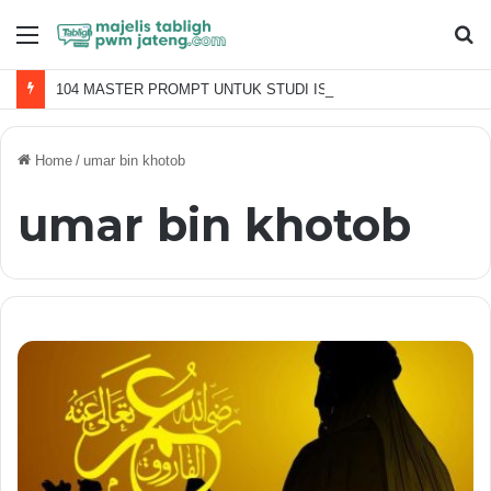
Menu
S
fo
104 MASTER PROMPT UNTUK STUDI ISLAMI
Home
/
umar bin khotob
umar bin khotob