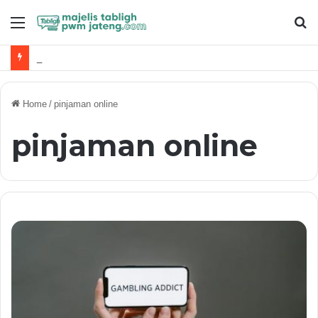
Menu
S
fo
Titik Temu Tafsir Al-Qur’an dan Sains
Home
/
pinjaman online
pinjaman online