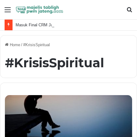
Menu
S
fo
Masuk Final CRM Jateng: PRM Singasari Bawa Semangat Amal Usaha 72 Tahun
Home
/
#KrisisSpiritual
#KrisisSpiritual