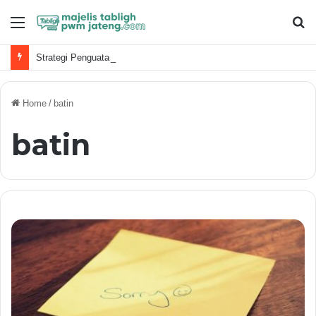
Menu
S
fo
Strategi Penguatan Dakwah Digital Muhammadiyah
Home
/
batin
batin