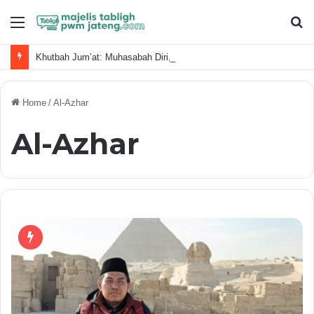
Menu
S
fo
Khutbah Jum’at: Muhasabah Diri, Sudahkan Kita Memanfaatkan Waktu Dengan Baik?
Home
/
Al-Azhar
Al-Azhar