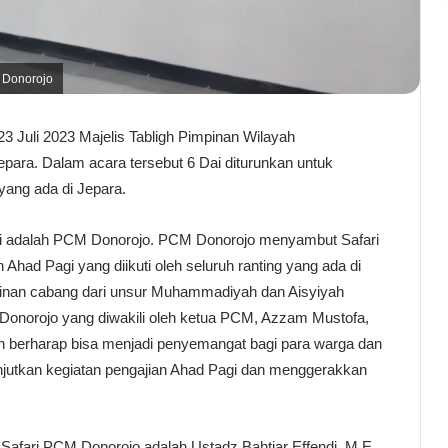
M Donorojo
 Juli 2023 Majelis Tabligh Pimpinan Wilayah
ra. Dalam acara tersebut 6 Dai diturunkan untuk
yang ada di Jepara.
ni adalah PCM Donorojo. PCM Donorojo menyambut Safari
ad Pagi yang diikuti oleh seluruh ranting yang ada di
pinan cabang dari unsur Muhammadiyah dan Aisyiyah
onorojo yang diwakili oleh ketua PCM, Azzam Mustofa,
n berharap bisa menjadi penyemangat bagi para warga dan
jutkan kegiatan pengajian Ahad Pagi dan menggerakkan
Safari PCM Donorojo adalah Ustadz Bahtiar Effendi, M.E.