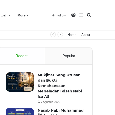
Log
Sidebar
Search
tbah
More
Follow
Home
About
In
for
Recent
Popular
Mukjizat Sang Utusan
dan Bukti
Kemahaesaan:
Meneladani Kisah Nabi
Isa AS
7 Agustus 2026
Nasab Nabi Muhammad