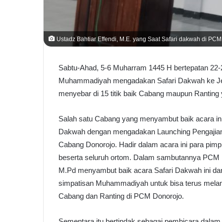
Ustadz Bahtiar Effendi, M.E. yang Saat Safari dakwah di PC
Sabtu-Ahad, 5-6 Muharram 1445 H bertepatan 22-23
Muhammadiyah mengadakan Safari Dakwah ke Jepa
menyebar di 15 titik baik Cabang maupun Ranting 
Salah satu Cabang yang menyambut baik acara i
Dakwah dengan mengadakan Launching Pengajian Ah
Cabang Donorojo. Hadir dalam acara ini para pim
beserta seluruh ortom. Dalam sambutannya PCM D
M.Pd menyambut baik acara Safari Dakwah ini da
simpatisan Muhammadiyah untuk bisa terus melan
Cabang dan Ranting di PCM Donorojo.
Sementara itu bertindak sebagai pembicara dalam 