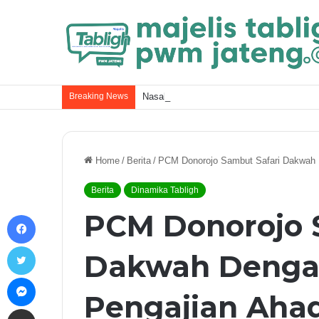
Breaking News
Nasab Nabi Muhammad ﷺ dan Kel
Home
/
Berita
/
PCM Donorojo Sambut Safari Dakwah 
Berita
Dinamika Tabligh
PCM Donorojo 
Facebook
Twitter
Dakwah Denga
Messenger
Pengajian Aha
Share via Email