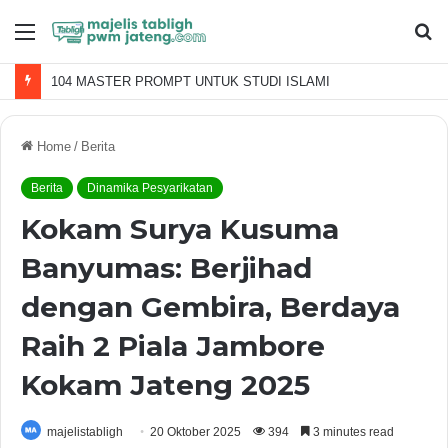
Menu
S
fo
104 MASTER PROMPT UNTUK STUDI ISLAMI
Home
/
Berita
Berita
Dinamika Pesyarikatan
Kokam Surya Kusuma
Banyumas: Berjihad
dengan Gembira, Berdaya
Raih 2 Piala Jambore
Kokam Jateng 2025
majelistabligh
20 Oktober 2025
394
3 minutes read