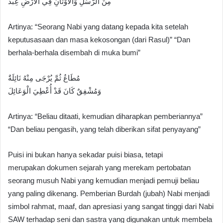
مِنَ الرُّسُلِ وَالْأَوْثَانِ فِي الأَرْضِ عِبْدُ
Artinya: “Seorang Nabi yang datang kepada kita setelah
keputusasaan dan masa kekosongan (dari Rasul)” “Dan
berhala-berhala disembah di muka bumi”
مُطَاعُ ثُمَّ يُرْجَى مِنْهُ نَائِلَةٌ
وَمُشْفِقٌ كَانَ قَدْ أُعْطِيَ الْوَعَائِلَ
Artinya: “Beliau ditaati, kemudian diharapkan pemberiannya”
“Dan beliau pengasih, yang telah diberikan sifat penyayang”
Puisi ini bukan hanya sekadar puisi biasa, tetapi
merupakan dokumen sejarah yang merekam pertobatan
seorang musuh Nabi yang kemudian menjadi pemuji beliau
yang paling dikenang. Pemberian Burdah (jubah) Nabi menjadi
simbol rahmat, maaf, dan apresiasi yang sangat tinggi dari Nabi
SAW terhadap seni dan sastra yang digunakan untuk membela