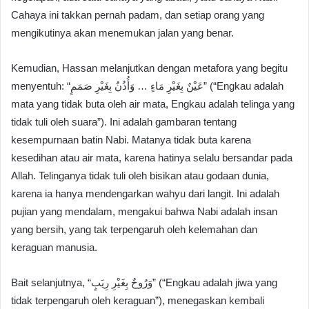
Cahaya ini takkan pernah padam, dan setiap orang yang
mengikutinya akan menemukan jalan yang benar.
Kemudian, Hassan melanjutkan dengan metafora yang begitu
menyentuh: “عَيْنٌ بِغَيْرِ مَاءٍ … وَأُذُنٌ بِغَيْرِ صَمَمٍ” (“Engkau adalah
mata yang tidak buta oleh air mata, Engkau adalah telinga yang
tidak tuli oleh suara”). Ini adalah gambaran tentang
kesempurnaan batin Nabi. Matanya tidak buta karena
kesedihan atau air mata, karena hatinya selalu bersandar pada
Allah. Telinganya tidak tuli oleh bisikan atau godaan dunia,
karena ia hanya mendengarkan wahyu dari langit. Ini adalah
pujian yang mendalam, mengakui bahwa Nabi adalah insan
yang bersih, yang tak terpengaruh oleh kelemahan dan
keraguan manusia.
Bait selanjutnya, “وَرُوحٌ بِغَيْرِ رِيَبٍ” (“Engkau adalah jiwa yang
tidak terpengaruh oleh keraguan”), menegaskan kembali