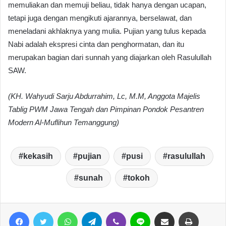
memuliakan dan memuji beliau, tidak hanya dengan ucapan,
tetapi juga dengan mengikuti ajarannya, berselawat, dan
meneladani akhlaknya yang mulia. Pujian yang tulus kepada
Nabi adalah ekspresi cinta dan penghormatan, dan itu
merupakan bagian dari sunnah yang diajarkan oleh Rasulullah
SAW.
(KH. Wahyudi Sarju Abdurrahim, Lc, M.M, Anggota Majelis
Tablig PWM Jawa Tengah dan Pimpinan Pondok Pesantren
Modern Al-Muflihun Temanggung)
kekasih
pujian
pusi
rasulullah
sunah
tokoh
Facebook
Twitter
WhatsApp
Telegram
Viber
Line
Share via Email
Print