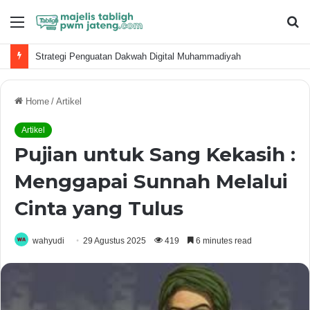
Menu
S
fo
Strategi Penguatan Dakwah Digital Muhammadiyah
Home
/
Artikel
Artikel
Pujian untuk Sang Kekasih :
Menggapai Sunnah Melalui
Cinta yang Tulus
wahyudi
29 Agustus 2025
419
6 minutes read