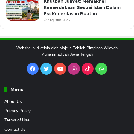
Khutbah Jum’at: Memaknai
Kemerdekaan Sesuai Islam Dalam
Era Kecerdasan Buatan
7 Agustus 2026
Website ini dikelola oleh Majelis Tabligh Pimpinan Wilayah
Muhammadiyah Jawa Tengah
Facebook
Twitter
YouTube
Instagram
TikTok
WhatsApp
Menu
About Us
Privacy Policy
Terms of Use
Contact Us