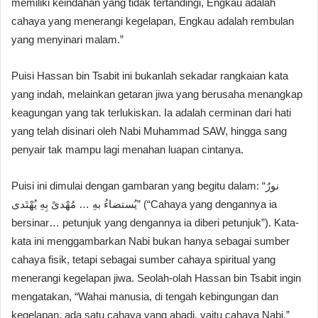
memiliki keindahan yang tidak tertandingi, Engkau adalah
cahaya yang menerangi kegelapan, Engkau adalah rembulan
yang menyinari malam.”
Puisi Hassan bin Tsabit ini bukanlah sekadar rangkaian kata
yang indah, melainkan getaran jiwa yang berusaha menangkap
keagungan yang tak terlukiskan. Ia adalah cerminan dari hati
yang telah disinari oleh Nabi Muhammad SAW, hingga sang
penyair tak mampu lagi menahan luapan cintanya.
Puisi ini dimulai dengan gambaran yang begitu dalam: “نورٌ
يُستضاءُ بهِ … مُهْدىً بِهِ يُهْتَدى” (“Cahaya yang dengannya ia
bersinar… petunjuk yang dengannya ia diberi petunjuk”). Kata-
kata ini menggambarkan Nabi bukan hanya sebagai sumber
cahaya fisik, tetapi sebagai sumber cahaya spiritual yang
menerangi kegelapan jiwa. Seolah-olah Hassan bin Tsabit ingin
mengatakan, “Wahai manusia, di tengah kebingungan dan
kegelapan, ada satu cahaya yang abadi, yaitu cahaya Nabi.”