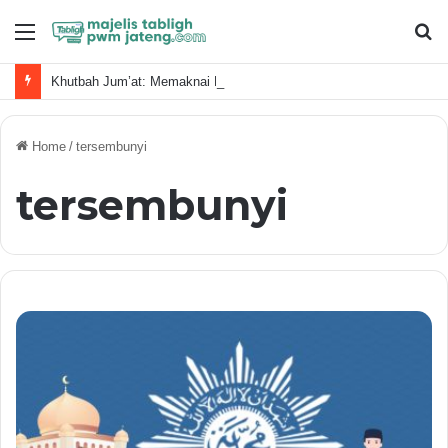
Menu
S
fo
Khutbah Jum’at: Memaknai Kemerdekaan Sesuai Islam Dalam Era Kecerdasan Buatan
Home
/
tersembunyi
tersembunyi