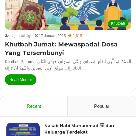
Khutbah
majelistabligh
17 Januari 2025
1,815
Khutbah Jumat: Mewaspadai Dosa
Yang Tersembunyi
Khutbah Pertama اَلْحَمْدُ للهِ الَّذِي أَصْلَحَ الضَمَائِرَ، وَنَقَّى السَرَائِرَ، فَهَدَى الْقَلْبَ
الحَائِرَ إِلَى طَرِيْقِ أَوْلَي البَصَائِرَ، وَأَشْهَدُ أَنْ لَا إِلهَ…
Read More »
Recent
Popular
Nasab Nabi Muhammad ﷺ dan
Keluarga Terdekat