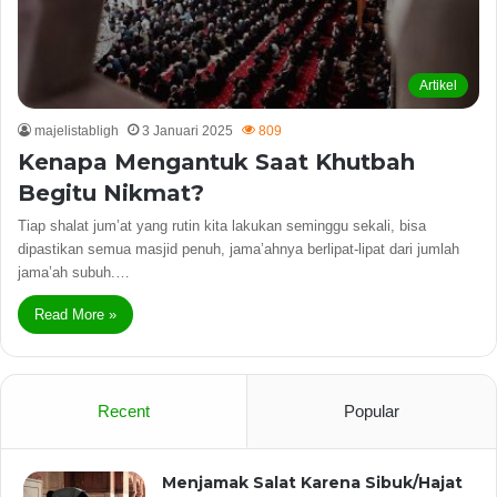
Artikel
majelistabligh
3 Januari 2025
809
Kenapa Mengantuk Saat Khutbah
Begitu Nikmat?
Tiap shalat jum’at yang rutin kita lakukan seminggu sekali, bisa
dipastikan semua masjid penuh, jama’ahnya berlipat-lipat dari jumlah
jama’ah subuh.…
Read More »
Recent
Popular
Menjamak Salat Karena Sibuk/Hajat