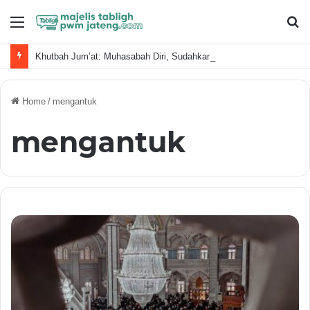
Menu
S
fo
Khutbah Jum’at: Muhasabah Diri, Sudahkan Kita Memanfaatkan Waktu Dengan Baik?
Home
/
mengantuk
mengantuk