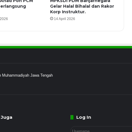
 Ahad Pon PCM
MPKSDI PDM Banjarnegara
erlangsung
Gelar Halal Bihalal dan Rakor
Korp Instruktur.
 2026
14 April 2026
ayah Muhammadiyah Jawa Tengah
 Juga
Log In