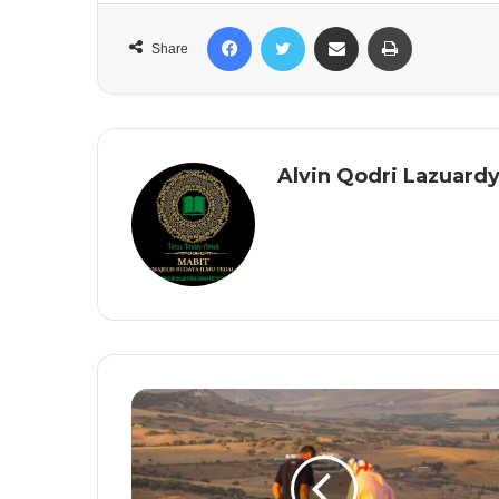
Facebook
Twitter
Share via Email
Print
Share
Alvin Qodri Lazuardy