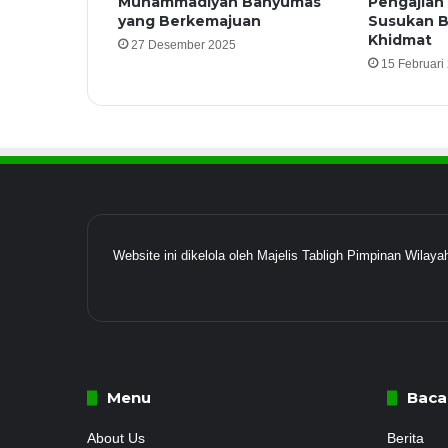
Muhammadiyah Banyumas
Pengajian
yang Berkemajuan
Susukan B
Khidmat
27 Desember 2025
15 Februari
Website ini dikelola oleh Majelis Tabligh Pimpinan Wil
Menu
Baca
About Us
Berita