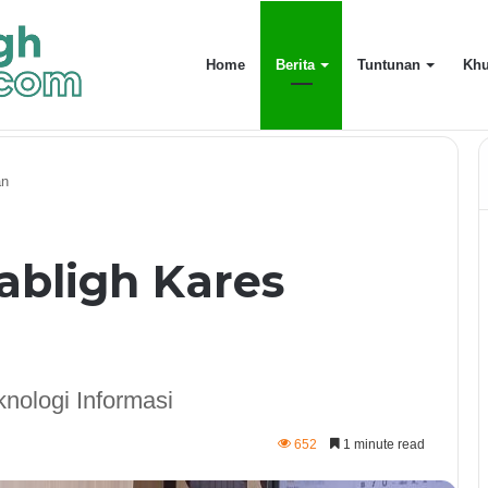
Home
Berita
Tuntunan
Khu
uarga Terdekat
an
abligh Kares
nologi Informasi
652
1 minute read