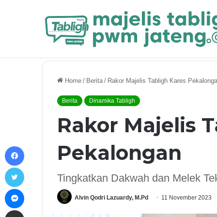
Breaking News
Nasab Nabi Muhammad ﷺ dan Kel
Home
/
Berita
/
Rakor Majelis Tabligh Kares Pekalong
Berita
Dinamika Tabligh
Rakor Majelis T
Pekalongan
Facebook
Twitter
Tingkatkan Dakwah dan Melek Tek
Messenger
Alvin Qodri Lazuardy, M.Pd
11 November 2023
Share via Email