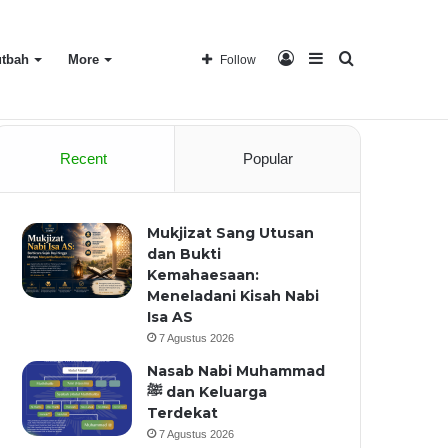
Log
Sidebar
Search
tbah
More
Follow
Home
About
Recent
Popular
In
for
Mukjizat Sang Utusan
dan Bukti
Kemahaesaan:
Meneladani Kisah Nabi
Isa AS
7 Agustus 2026
Nasab Nabi Muhammad
ﷺ dan Keluarga
Terdekat
7 Agustus 2026