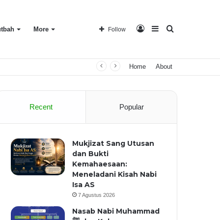
Log
Sidebar
Search
tbah
More
Follow
Home
About
In
for
Recent
Popular
Mukjizat Sang Utusan
dan Bukti
Kemahaesaan:
Meneladani Kisah Nabi
Isa AS
7 Agustus 2026
Nasab Nabi Muhammad