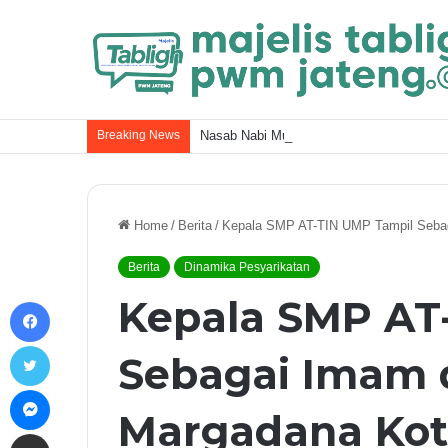
Breaking News
Nasab Nabi Muhammad ﷺ dan Kel
Home
/
Berita
/
Kepala SMP AT-TIN UMP Tampil Sebag
Berita
Dinamika Pesyarikatan
Kepala SMP AT
Facebook
Twitter
Sebagai Imam 
Messenger
Margadana Kot
Share via Email