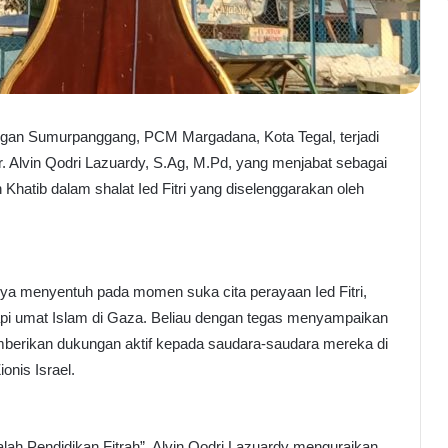
ngan Sumurpanggang, PCM Margadana, Kota Tegal, terjadi
. Alvin Qodri Lazuardy, S.Ag, M.Pd, yang menjabat sebagai
atib dalam shalat Ied Fitri yang diselenggarakan oleh
nya menyentuh pada momen suka cita perayaan Ied Fitri,
dapi umat Islam di Gaza. Beliau dengan tegas menyampaikan
berikan dukungan aktif kepada saudara-saudara mereka di
nis Israel.
ah Pendidikan Fitrah”, Alvin Qodri Lazuardy menguraikan