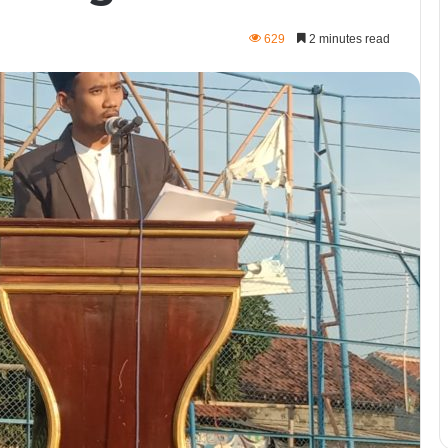
629
2 minutes read