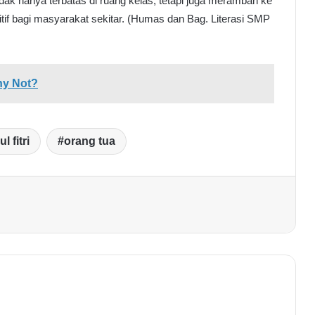
dak hanya terbatas di ruang kelas, tetapi juga merambah ke
f bagi masyarakat sekitar. (Humas dan Bag. Literasi SMP
hy Not?
ul fitri
orang tua