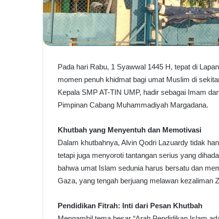
Pada hari Rabu, 1 Syawwal 1445 H, tepat di Lapa
momen penuh khidmat bagi umat Muslim di sekitar
Kepala SMP AT-TIN UMP, hadir sebagai Imam dan Kh
Pimpinan Cabang Muhammadiyah Margadana.
Khutbah yang Menyentuh dan Memotivasi
Dalam khutbahnya, Alvin Qodri Lazuardy tidak ha
tetapi juga menyoroti tantangan serius yang diha
bahwa umat Islam sedunia harus bersatu dan mem
Gaza, yang tengah berjuang melawan kezaliman Zio
Pendidikan Fitrah: Inti dari Pesan Khutbah
Mengambil tema besar “Arah Pendidikan Islam adal