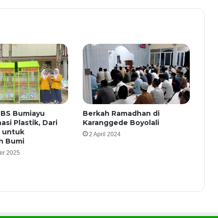
MBS Bumiayu
Berkah Ramadhan di
si Plastik, Dari
Karanggede Boyolali
 untuk
2 April 2024
an Bumi
er 2025