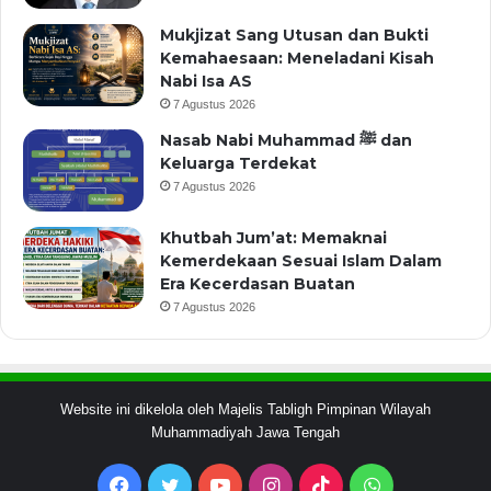
Mukjizat Sang Utusan dan Bukti
Kemahaesaan: Meneladani Kisah
Nabi Isa AS
7 Agustus 2026
Nasab Nabi Muhammad ﷺ dan
Keluarga Terdekat
7 Agustus 2026
Khutbah Jum’at: Memaknai
Kemerdekaan Sesuai Islam Dalam
Era Kecerdasan Buatan
7 Agustus 2026
Website ini dikelola oleh Majelis Tabligh Pimpinan Wilayah
Muhammadiyah Jawa Tengah
Facebook
Twitter
YouTube
Instagram
TikTok
WhatsApp