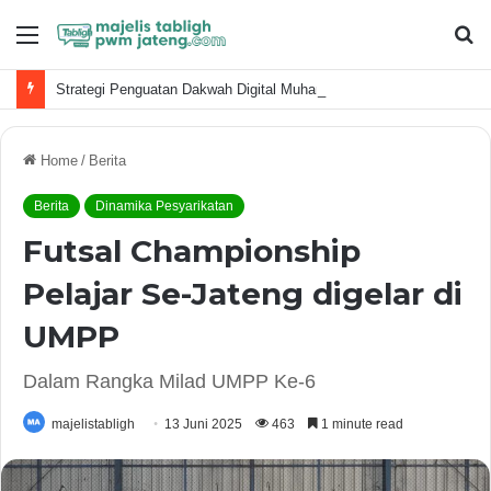
Menu
S
fo
Strategi Penguatan Dakwah Digital Muhammadiyah
Home
/
Berita
Berita
Dinamika Pesyarikatan
Futsal Championship
Pelajar Se-Jateng digelar di
UMPP
Dalam Rangka Milad UMPP Ke-6
majelistabligh
13 Juni 2025
463
1 minute read