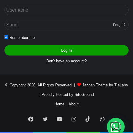
Forget?
Remember me
Log In
Don't have an account?
© Copyright 2026, All Rights Reserved |
Jannah Theme by TieLabs
| Proudly Hosted by
SiteGround
Home
About
Facebook
Twitter
YouTube
Instagram
TikTok
WhatsApp
Butuh bantuan?