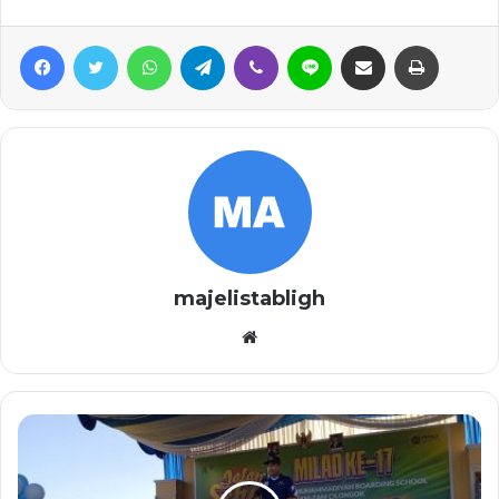
Facebook
Twitter
WhatsApp
Telegram
Viber
Line
Share via Email
Print
majelistabligh
Website