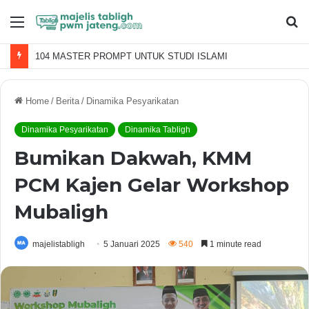
Menu
S
fo
104 MASTER PROMPT UNTUK STUDI ISLAMI
Home
/
Berita
/
Dinamika Pesyarikatan
Dinamika Pesyarikatan
Dinamika Tabligh
Bumikan Dakwah, KMM
PCM Kajen Gelar Workshop
Mubaligh
majelistabligh
5 Januari 2025
540
1 minute read