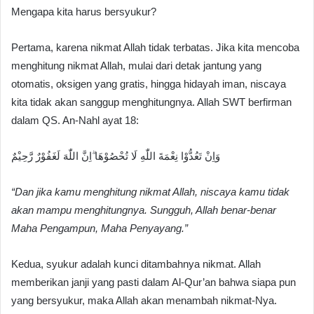
Mengapa kita harus bersyukur?
Pertama, karena nikmat Allah tidak terbatas. Jika kita mencoba
menghitung nikmat Allah, mulai dari detak jantung yang
otomatis, oksigen yang gratis, hingga hidayah iman, niscaya
kita tidak akan sanggup menghitungnya. Allah SWT berfirman
dalam QS. An-Nahl ayat 18:
وَاِنْ تَعُدُّوْا نِعْمَةَ اللّٰهِ لَا تُحْصُوْهَا ۗاِنَّ اللّٰهَ لَغَفُوْرٌ رَّحِيْمٌ
“Dan jika kamu menghitung nikmat Allah, niscaya kamu tidak
akan mampu menghitungnya. Sungguh, Allah benar-benar
Maha Pengampun, Maha Penyayang.”
Kedua, syukur adalah kunci ditambahnya nikmat. Allah
memberikan janji yang pasti dalam Al-Qur’an bahwa siapa pun
yang bersyukur, maka Allah akan menambah nikmat-Nya.