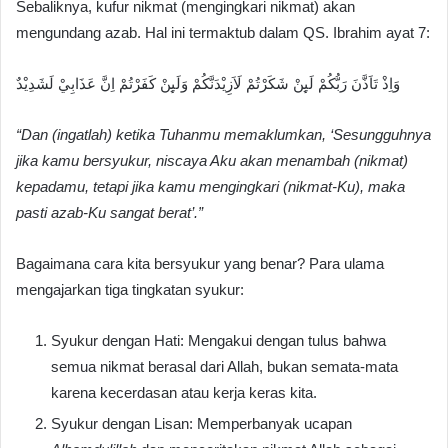
Sebaliknya, kufur nikmat (mengingkari nikmat) akan
mengundang azab. Hal ini termaktub dalam QS. Ibrahim ayat 7:
وَاِذْ تَاَذَّنَ رَبُّكُمْ لَىِٕنْ شَكَرْتُمْ لَاَزِيْدَنَّكُمْ وَلَىِٕنْ كَفَرْتُمْ اِنَّ عَذَابِيْ لَشَدِيْدٌ
“Dan (ingatlah) ketika Tuhanmu memaklumkan, ‘Sesungguhnya
jika kamu bersyukur, niscaya Aku akan menambah (nikmat)
kepadamu, tetapi jika kamu mengingkari (nikmat-Ku), maka
pasti azab-Ku sangat berat’.”
Bagaimana cara kita bersyukur yang benar? Para ulama
mengajarkan tiga tingkatan syukur:
Syukur dengan Hati: Mengakui dengan tulus bahwa
semua nikmat berasal dari Allah, bukan semata-mata
karena kecerdasan atau kerja keras kita.
Syukur dengan Lisan: Memperbanyak ucapan