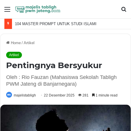
Menu
S
fo
104 MASTER PROMPT UNTUK STUDI ISLAMI
Home
/
Artikel
Artikel
Pentingnya Bersyukur
Oleh : Rio Fauzan (Mahasiswa Sekolah Tabligh
PWM Jateng di Banjarnegara)
majelistabligh
22 Desember 2025
281
1 minute read