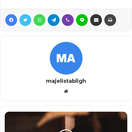
Facebook
Twitter
WhatsApp
Telegram
Viber
Line
Share via Email
Print
majelistabligh
Website