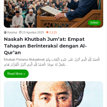
Artikel
Kasmui
15 Agustus 2025
2,115
Naskah Khutbah Jum’at: Empat
Tahapan Berinteraksi dengan Al-
Qur’an
Khutbah Pertama Mukadimah الْحَمْدُ لِلَّهِ الَّذِي أَنْزَلَ عَلَى عَبْدِهِ الْكِتَابَ وَلَمْ
يَجْعَلْ لَهُ عِوَجًا. الْحَمْدُ لِلَّهِ الَّذِي أَنْزَلَ الْقُرْآنَ هُدًى…
Read More »