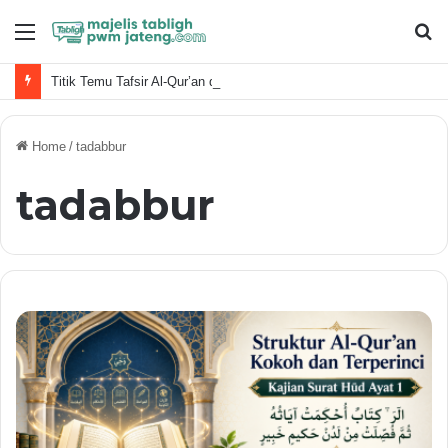
Menu
S
fo
Titik Temu Tafsir Al-Qur’an dan Sains
Home
/
tadabbur
tadabbur