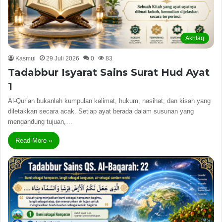
Akhlaq
Kasmui
29 Juli 2026
0
83
Tadabbur Isyarat Sains Surat Hud Ayat
1
Al-Qur’an bukanlah kumpulan kalimat, hukum, nasihat, dan kisah yang
diletakkan secara acak. Setiap ayat berada dalam susunan yang
mengandung tujuan,…
Read More »