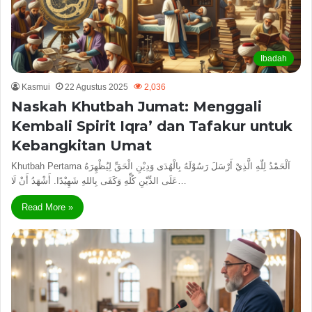
Ibadah
Kasmui
22 Agustus 2025
2,036
Naskah Khutbah Jumat: Menggali
Kembali Spirit Iqra’ dan Tafakur untuk
Kebangkitan Umat
Khutbah Pertama اَلْحَمْدُ لِلّٰهِ الَّذِيْ أَرْسَلَ رَسُوْلَهُ بِالْهُدَى وَدِيْنِ الْحَقِّ لِيُظْهِرَهُ
عَلَى الدِّيْنِ كُلِّهِ وَكَفَى بِاللهِ شَهِيْدًا. أَشْهَدُ أَنْ لَا…
Read More »