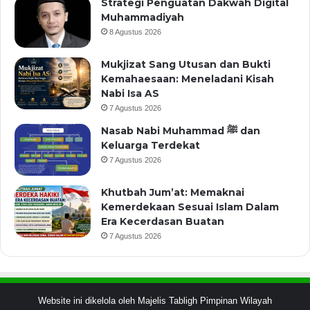
Strategi Penguatan Dakwah Digital
Muhammadiyah
8 Agustus 2026
Mukjizat Sang Utusan dan Bukti
Kemahaesaan: Meneladani Kisah
Nabi Isa AS
7 Agustus 2026
Nasab Nabi Muhammad ﷺ dan
Keluarga Terdekat
7 Agustus 2026
Khutbah Jum’at: Memaknai
Kemerdekaan Sesuai Islam Dalam
Era Kecerdasan Buatan
7 Agustus 2026
Website ini dikelola oleh Majelis Tabligh Pimpinan Wilayah