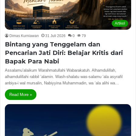
Artikel
Dimas Kurniawan
31 Juli 2026
0
79
Bintang yang Tenggelam dan
Pencarian Jati Diri: Belajar Kritis dari
Bapak Para Nabi
Assalamu’alaikum Warahmatullahi Wabarakatuh. Alhamdulillah,
alhamdulillahi rabbil ‘alamin. Wash-shalatu was-salamu ‘ala asyrafil
anbiya-i wal mursalin, Nabiyyina Muhammadin, wa ‘ala alihi wa…
Read More »