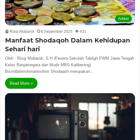
Artikel
Rizqi Mubarok
8 September 2025
431
Manfaat Shodaqoh Dalam Kehidupan
Sehari hari
Oleh : Rizqi Mubarok, S.H (Pesera Sekolah Tabligh PWM Jawa Tengah
Kelas Banjarnegara dan Mudir MBS Kalibening)
Bismillahirrohmanirrohim Shodaqoh merupakan…
Read More »