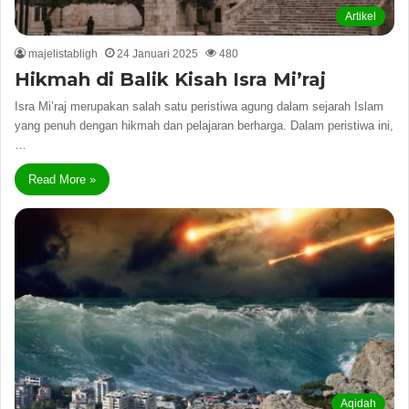
Artikel
majelistabligh
24 Januari 2025
480
Hikmah di Balik Kisah Isra Mi’raj
Isra Mi’raj merupakan salah satu peristiwa agung dalam sejarah Islam
yang penuh dengan hikmah dan pelajaran berharga. Dalam peristiwa ini,
…
Read More »
Aqidah