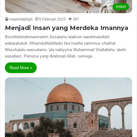
Artikel
majelistabligh
5 Februari 2025
387
Menjadi Insan yang Merdeka Imannya
Bismillahirrahmanirrahim.Assalamu’alaikum warahmatullahi
wabarakatuh. Alhamdulillahilladzi bini’matihii tatimmus shalihat.
Wasshalatu wassalamu ‘ala nabiyyina Muhammad Shallallahu ‘alaihi
wasallam. Pemirsa yang dirahmati Allah, semoga…
Read More »