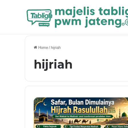
Breaking News
Khutbah Jum’at: Memaknai Kemerdekaan 
Home
/
hijriah
hijriah