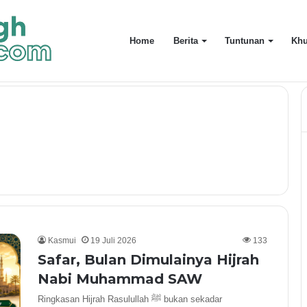
Home
Berita
Tuntunan
Khu
Sesuai Islam Dalam Era Kecerdasan Buatan
Kasmui
19 Juli 2026
133
Safar, Bulan Dimulainya Hijrah
Nabi Muhammad SAW
Ringkasan Hijrah Rasulullah ﷺ bukan sekadar