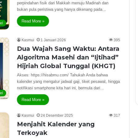
perpindahan fisik dari Makkah menuju Madinah dan
bukan pula peristiwa yang hanya dikenang pada…
Read More »
kel
Kasmui
1 Januari 2026
395
Dua Wajah Sang Waktu: Antara
Algoritma Masehi dan “Ijtihad”
Hijriah Global Tunggal (KHGT)
Akses: https://hisabmu.com/ Tahukah Anda bahwa
kalender yang mengatur jadwal gaji, tiket pesawat, hingga
notifikasi smartphone kita hari ini, bermula dari…
kel
Read More »
Kasmui
24 Desember 2025
317
Menjahit Kalender yang
Terkoyak