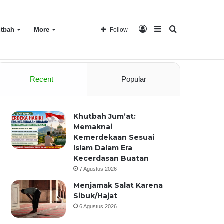
Log
Sidebar
Search
tbah
More
Follow
Home
About
Recent
Popular
In
for
Khutbah Jum’at:
Memaknai
Kemerdekaan Sesuai
Islam Dalam Era
Kecerdasan Buatan
7 Agustus 2026
Menjamak Salat Karena
Sibuk/Hajat
6 Agustus 2026