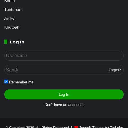
Berita
Tuntunan
Artikel
Khutbah
Log In
Forget?
Remember me
Log In
Don't have an account?
© Copyright 2026, All Rights Reserved |
Jannah Theme by TieLabs