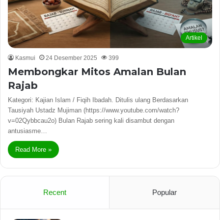
Artikel
Kasmui
24 Desember 2025
399
Membongkar Mitos Amalan Bulan
Rajab
Kategori: Kajian Islam / Fiqih Ibadah. Ditulis ulang Berdasarkan
Tausiyah Ustadz Mujiman (https://www.youtube.com/watch?
v=02Qybbcau2o) Bulan Rajab sering kali disambut dengan
antusiasme…
Read More »
Recent
Popular