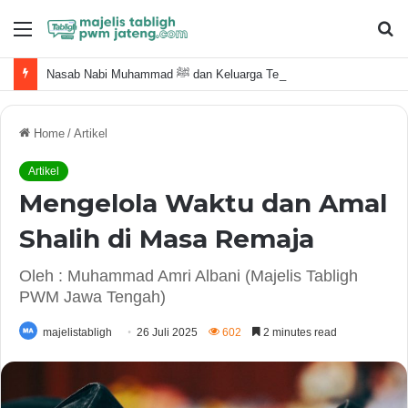
Menu
S
fo
Nasab Nabi Muhammad ﷺ dan Keluarga Terdekat
Home
/
Artikel
Artikel
Mengelola Waktu dan Amal
Shalih di Masa Remaja
Oleh : Muhammad Amri Albani (Majelis Tabligh
PWM Jawa Tengah)
majelistabligh
26 Juli 2025
602
2 minutes read