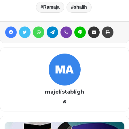
Ramaja
shalih
Facebook
Twitter
WhatsApp
Telegram
Viber
Line
Share via Email
Print
majelistabligh
Website