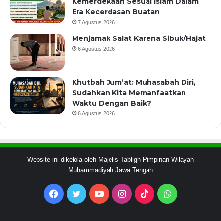
Kemerdekaan Sesuai Islam Dalam
Era Kecerdasan Buatan
7 Agustus 2026
Menjamak Salat Karena Sibuk/Hajat
6 Agustus 2026
Khutbah Jum’at: Muhasabah Diri,
Sudahkan Kita Memanfaatkan
Waktu Dengan Baik?
6 Agustus 2026
Website ini dikelola oleh Majelis Tabligh Pimpinan Wilayah
Muhammadiyah Jawa Tengah
Facebook
Twitter
YouTube
Instagram
TikTok
WhatsApp