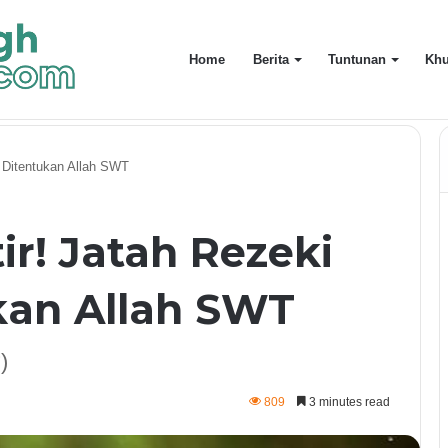
Home
Berita
Tuntunan
Khu
Sesuai Islam Dalam Era Kecerdasan Buatan
 Ditentukan Allah SWT
r! Jatah Rezeki
kan Allah SWT
)
809
3 minutes read