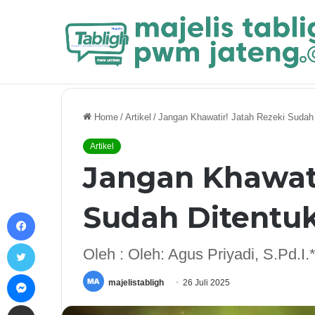
Breaking News
Khutbah Jum’at: Memaknai Kemerdekaan 
Home
/
Artikel
/
Jangan Khawatir! Jatah Rezeki Sudah
Artikel
Jangan Khawati
Sudah Ditentu
Facebook
Twitter
Oleh : Oleh: Agus Priyadi, S.Pd.I.*
Messenger
majelistabligh
26 Juli 2025
Share via Email