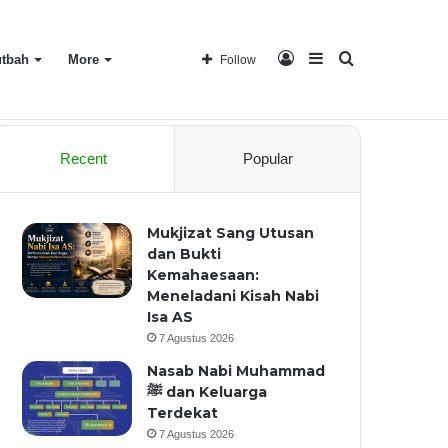
Log
Sidebar
Search
tbah
More
Follow
Home
About
Recent
Popular
In
for
Mukjizat Sang Utusan
dan Bukti
Kemahaesaan:
Meneladani Kisah Nabi
Isa AS
7 Agustus 2026
Nasab Nabi Muhammad
ﷺ dan Keluarga
Terdekat
7 Agustus 2026