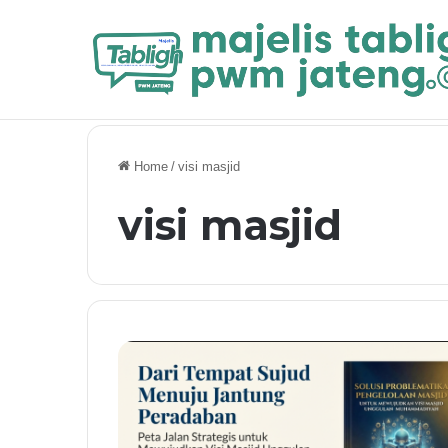
Breaking News
Masuk Final CRM Jateng: PRM Singasari
Home
/
visi masjid
visi masjid