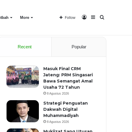
Log
Sidebar
Search
tbah
More
Follow
Home
About
Recent
Popular
In
for
Masuk Final CRM
Jateng: PRM Singasari
Bawa Semangat Amal
Usaha 72 Tahun
8 Agustus 2026
Strategi Penguatan
Dakwah Digital
Muhammadiyah
8 Agustus 2026
Mukjizat Sang Utusan