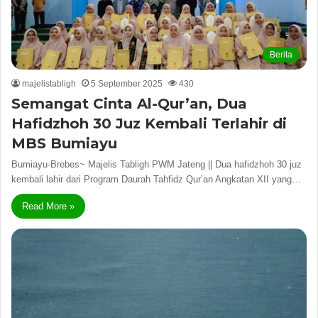
Berita
majelistabligh
5 September 2025
430
Semangat Cinta Al-Qur’an, Dua
Hafidzhoh 30 Juz Kembali Terlahir di
MBS Bumiayu
Bumiayu-Brebes~ Majelis Tabligh PWM Jateng || Dua hafidzhoh 30 juz
kembali lahir dari Program Daurah Tahfidz Qur’an Angkatan XII yang…
Read More »