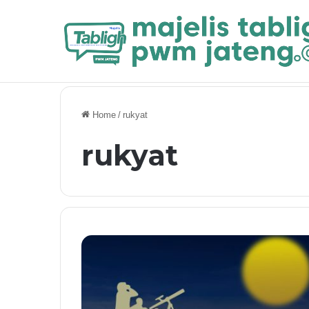
Breaking News
Khutbah Jum’at: Muhasabah Diri, Sudahk
Home
/
rukyat
rukyat