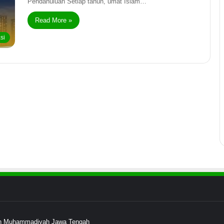
Pendahuluan Setiap tahun, umat Islam…
Read More »
si
ayah Muhammadiyah Jawa Tengah