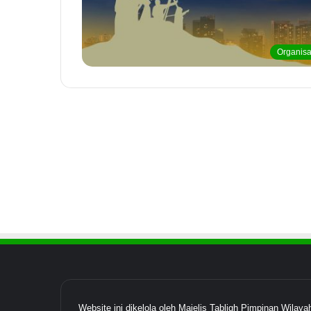
Organisa
Website ini dikelola oleh Majelis Tabligh Pimpinan Wil