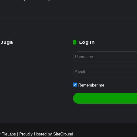
 Juga
Log In
Remember me
 TieLabs
| Proudly Hosted by
SiteGround