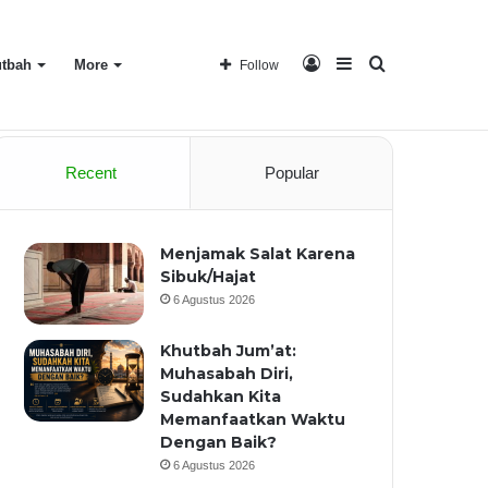
Log
Sidebar
Search
tbah
More
Follow
Home
About
Recent
Popular
In
for
Menjamak Salat Karena
Sibuk/Hajat
6 Agustus 2026
Khutbah Jum’at:
Muhasabah Diri,
Sudahkan Kita
Memanfaatkan Waktu
Dengan Baik?
6 Agustus 2026