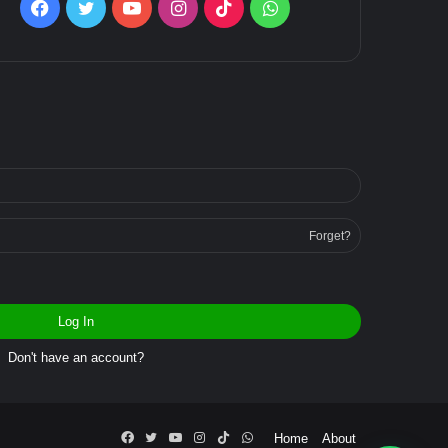
Facebook
Twitter
YouTube
Instagram
TikTok
WhatsApp
Forget?
Log In
Don't have an account?
Facebook
Twitter
YouTube
Instagram
TikTok
WhatsApp
Home
About