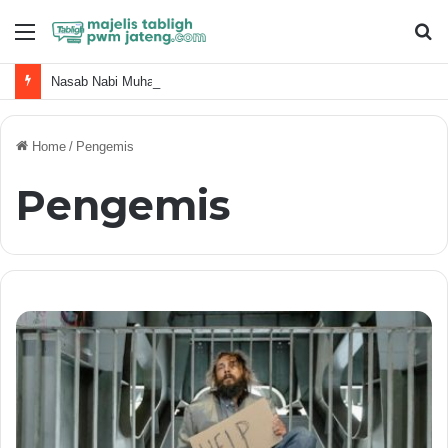
Menu
S
fo
Nasab Nabi Muhammad ﷺ dan Keluarga Terdekat
Home
/
Pengemis
Pengemis