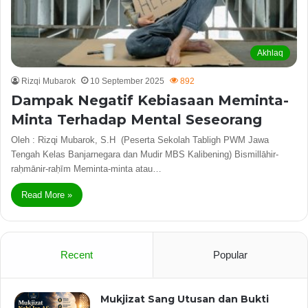
Akhlaq
Rizqi Mubarok
10 September 2025
892
Dampak Negatif Kebiasaan Meminta-
Minta Terhadap Mental Seseorang
Oleh : Rizqi Mubarok, S.H (Peserta Sekolah Tabligh PWM Jawa
Tengah Kelas Banjarnegara dan Mudir MBS Kalibening) Bismillāhir-
raḥmānir-raḥīm Meminta-minta atau…
Read More »
Recent
Popular
Mukjizat Sang Utusan dan Bukti