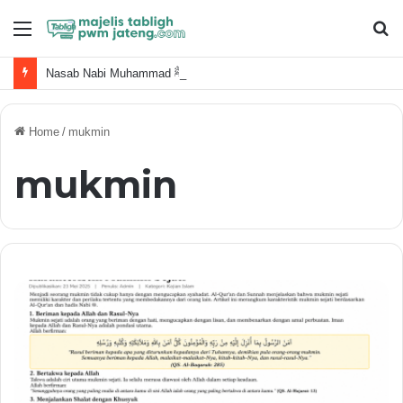
Menu
S
fo
Nasab Nabi Muhammad ﷺ dan Keluarga Terdekat
Home
/
mukmin
mukmin