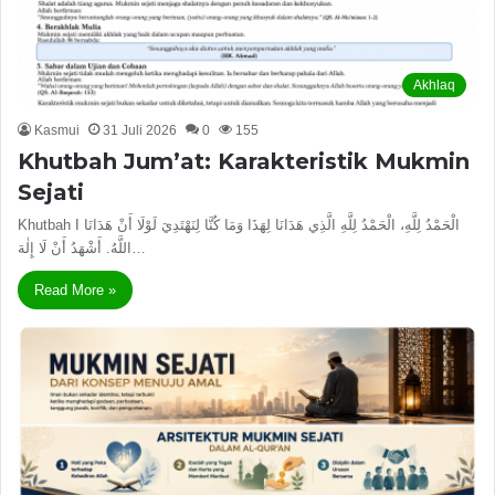
Akhlaq
Kasmui
31 Juli 2026
0
155
Khutbah Jum’at: Karakteristik Mukmin
Sejati
Khutbah I الْحَمْدُ لِلَّهِ، الْحَمْدُ لِلَّهِ الَّذِي هَدَانَا لِهَذَا وَمَا كُنَّا لِنَهْتَدِيَ لَوْلَا أَنْ هَدَانَا
اللَّهُ. أَشْهَدُ أَنْ لَا إِلٰهَ…
Read More »