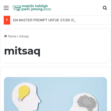
Menu
S
fo
104 MASTER PROMPT UNTUK STUDI ISLAMI
Home
/
mitsaq
mitsaq