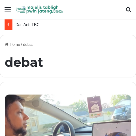
Menu
S
fo
Dari Anti-TBC Hingga KHGT
Home
/
debat
debat