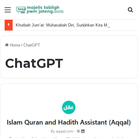
Menu
S
fo
Khutbah Jum’at: Muhasabah Diri, Sudahkan Kita Memanfaatkan Waktu Dengan Baik?
Home
/
ChatGPT
ChatGPT