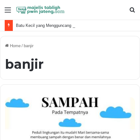
Menu
S
fo
Batu Kecil yang Mengguncang Dunia: Keberanian Pemuda Menumbangkan Raksasa
Home
/
banjir
banjir