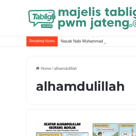
Breaking News
Nasab Nabi Muhammad ﷺ dan Kel
Home
/
alhamdulillah
alhamdulillah