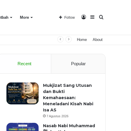
Log
Sidebar
Search
tbah
More
Follow
Home
About
In
for
Recent
Popular
Mukjizat Sang Utusan
dan Bukti
Kemahaesaan:
Meneladani Kisah Nabi
Isa AS
7 Agustus 2026
Nasab Nabi Muhammad