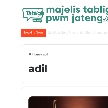
Breaking News
Nasab Nabi Muhammad ﷺ dan Kel
Home
/
adil
adil