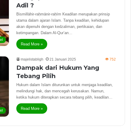
Adil ?
Bismillāhir-raḥmānir-raḥīm Keadilan merupakan prinsip
utama dalam ajaran Islam. Tanpa keadilan, kehidupan
akan dipenuhi dengan kedzaliman, pertikaian, dan
ketimpangan. Dalam Al-Qur’an…
kel
Read More »
majelistabligh
21 Januari 2025
752
Dampak dari Hukum Yang
Tebang Pilih
Hukum dalam Islam diturunkan untuk menjaga keadilan,
melindungi hak, dan mencegah kerusakan. Namun,
ketika hukum diterapkan secara tebang pilih, keadilan…
Read More »
kel