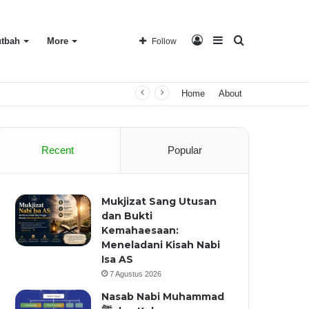
Log
Sidebar
Search
tbah
More
Follow
Home
About
In
for
Recent
Popular
Mukjizat Sang Utusan
dan Bukti
Kemahaesaan:
Meneladani Kisah Nabi
Isa AS
7 Agustus 2026
Nasab Nabi Muhammad