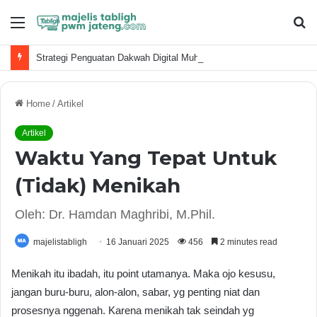
Menu
S
fo
Strategi Penguatan Dakwah Digital Muhammadiyah
Home
/
Artikel
Artikel
Waktu Yang Tepat Untuk
(Tidak) Menikah
Oleh: Dr. Hamdan Maghribi, M.Phil.
majelistabligh
16 Januari 2025
456
2 minutes read
Menikah itu ibadah, itu point utamanya. Maka ojo kesusu,
jangan buru-buru, alon-alon, sabar, yg penting niat dan
prosesnya nggenah. Karena menikah tak seindah yg