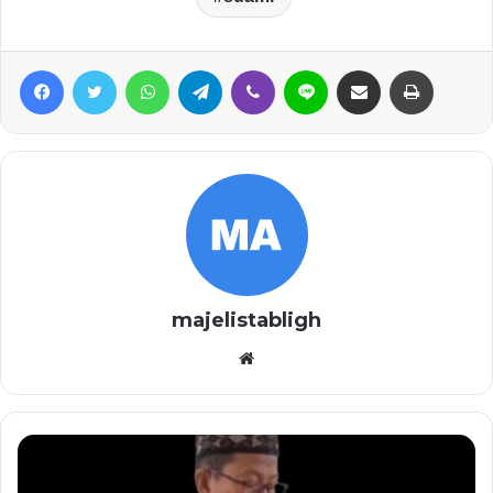
Facebook
Twitter
WhatsApp
Telegram
Viber
Line
Share via Email
Print
majelistabligh
Website