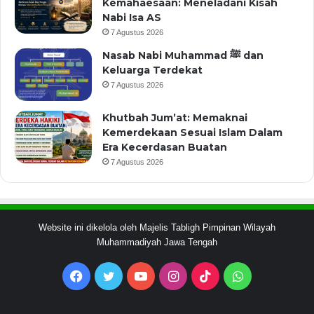
Kemahaesaan: Meneladani Kisah
Nabi Isa AS
7 Agustus 2026
Nasab Nabi Muhammad ﷺ dan
Keluarga Terdekat
7 Agustus 2026
Khutbah Jum’at: Memaknai
Kemerdekaan Sesuai Islam Dalam
Era Kecerdasan Buatan
7 Agustus 2026
Website ini dikelola oleh Majelis Tabligh Pimpinan Wilayah
Muhammadiyah Jawa Tengah
Facebook
Twitter
YouTube
Instagram
TikTok
WhatsApp