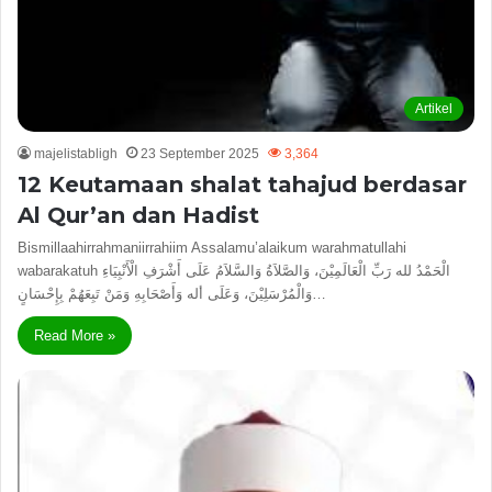
Artikel
majelistabligh
23 September 2025
3,364
12 Keutamaan shalat tahajud berdasar
Al Qur’an dan Hadist
Bismillaahirrahmaniirrahiim Assalamu’alaikum warahmatullahi
wabarakatuh الْحَمْدُ لله رَبِّ الْعَالَمِيْنَ، وَالصَّلاَةُ وَالسَّلاَمُ عَلَى أَشْرَفِ الْأَنْبِيَاءِ
وَالْمُرْسَلِيْنَ، وَعَلَى أله وَأَصْحَابِهِ وَمَنْ تَبِعَهُمْ بِإِحْسَانٍ…
Read More »