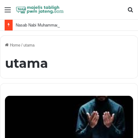
Menu
S
fo
Nasab Nabi Muhammad ﷺ dan Keluarga Terdekat
Home
/
utama
utama