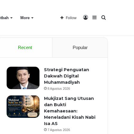
Log
Sidebar
Search
tbah
More
Follow
Home
About
Recent
Popular
In
for
Strategi Penguatan
Dakwah Digital
Muhammadiyah
8 Agustus 2026
Mukjizat Sang Utusan
dan Bukti
Kemahaesaan:
Meneladani Kisah Nabi
Isa AS
7 Agustus 2026