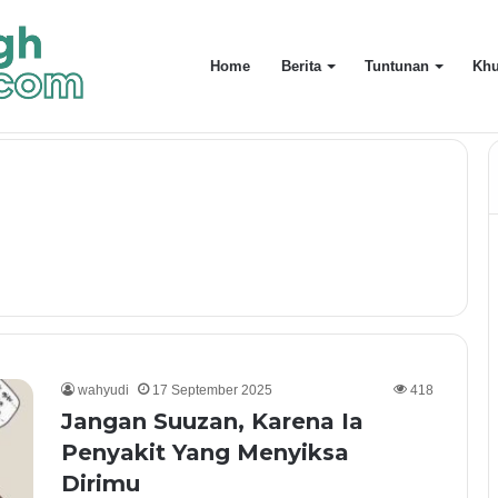
Home
Berita
Tuntunan
Khu
saan: Meneladani Kisah Nabi Isa AS
wahyudi
17 September 2025
418
​Jangan Suuzan, Karena Ia
Penyakit Yang Menyiksa
Dirimu