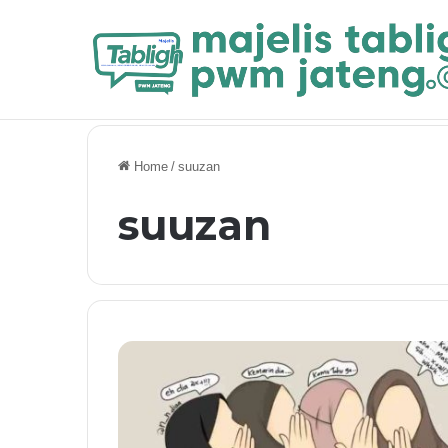
Breaking News
Mukjizat Sang Utusan dan Bukti Kemahae
Home
/
suuzan
suuzan