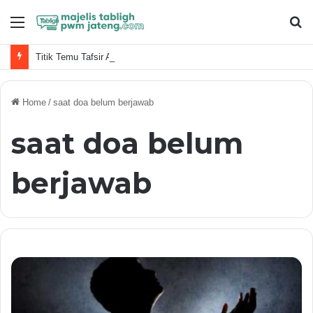
Menu
S
fo
Titik Temu Tafsir Al-Qur’an dan Sains
Home
/
saat doa belum berjawab
saat doa belum
berjawab