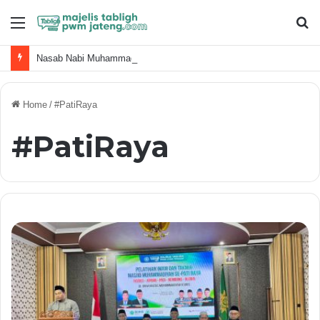
Menu
S
fo
Nasab Nabi Muhammad ﷺ dan Keluarga Terdekat
Home
/
#PatiRaya
#PatiRaya