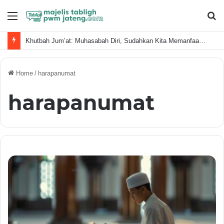
Menu
S
fo
Khutbah Jum’at: Muhasabah Diri, Sudahkan Kita Memanfaatkan Waktu Dengan Baik?
Home
/
harapanumat
harapanumat