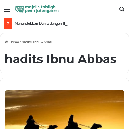
Menu
S
fo
Menundukkan Dunia dengan Ilmu dan Syukur: Teladan Kepemimpinan Nabi Sulaiman AS
Home
/
hadits Ibnu Abbas
hadits Ibnu Abbas