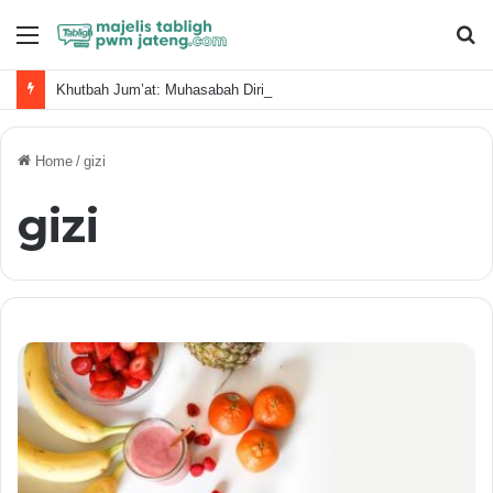
Menu
S
fo
Khutbah Jum’at: Muhasabah Diri, Sudahkan Kita Memanfaatkan Waktu Dengan Baik?
Home
/
gizi
gizi