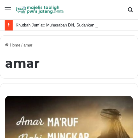
Menu
S
fo
Khutbah Jum’at: Muhasabah Diri, Sudahkan Kita Memanfaatkan Waktu Dengan Baik?
Home
/
amar
amar