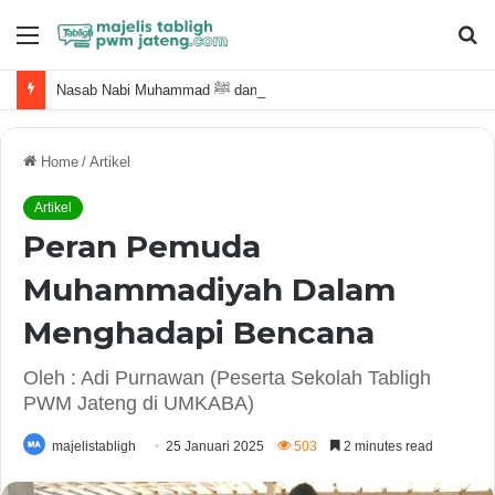
Menu
S
fo
Nasab Nabi Muhammad ﷺ dan Keluarga Terdekat
Home
/
Artikel
Artikel
Peran Pemuda
Muhammadiyah Dalam
Menghadapi Bencana
Oleh : Adi Purnawan (Peserta Sekolah Tabligh
PWM Jateng di UMKABA)
majelistabligh
25 Januari 2025
503
2 minutes read