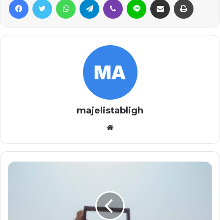
majelistabligh
Website